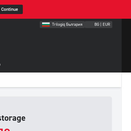
Continue
Trilogiq България
BG | EUR
D
torage