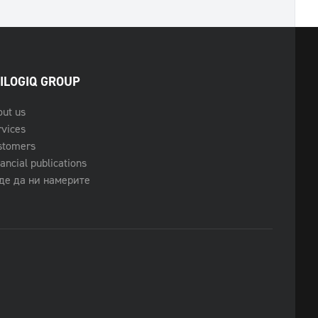
ILOGIQ GROUP
out us
rvices
stomers
ancial publications
де да ни намерите