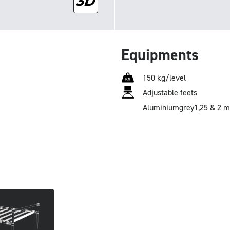
Equipments
150 kg/level
Adjustable feets
Aluminium
grey
1,25 & 2 