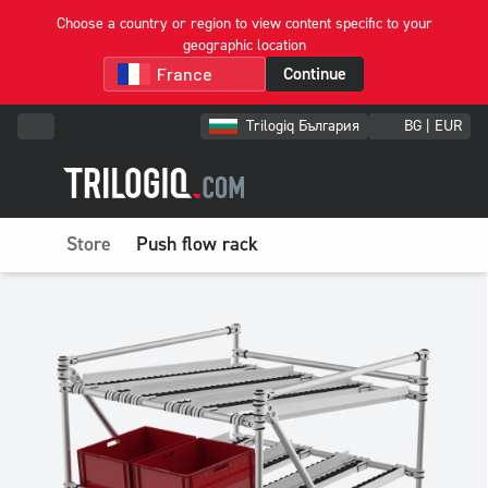
Choose a country or region to view content specific to your
geographic location
Continue
Trilogiq България
BG | EUR
Store
Push flow rack